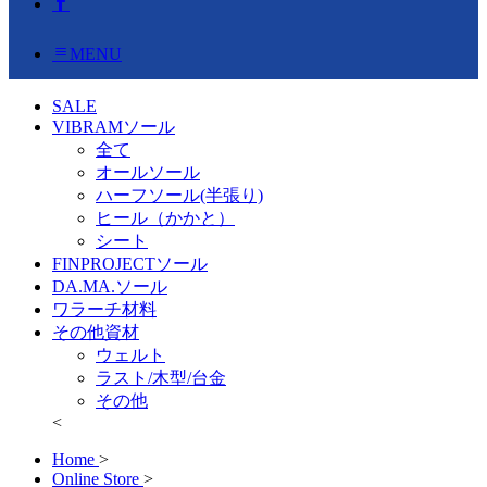
MENU
SALE
VIBRAMソール
全て
オールソール
ハーフソール(半張り)
ヒール（かかと）
シート
FINPROJECTソール
DA.MA.ソール
ワラーチ材料
その他資材
ウェルト
ラスト/木型/台金
その他
<
Home
>
Online Store
>