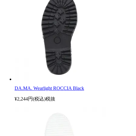
DA.MA. Wearlight ROCCIA Black
¥2,244円(税込)
税抜