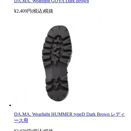
DA.MA. Wearlight GOYA Dark Brown
¥2,409円(税込)
税抜
DA.MA. Wearlight HUMMER typeD Dark Brown レディ
ース用