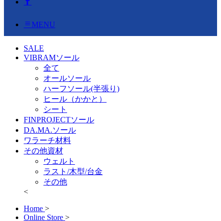
MENU
SALE
VIBRAMソール
全て
オールソール
ハーフソール(半張り)
ヒール（かかと）
シート
FINPROJECTソール
DA.MA.ソール
ワラーチ材料
その他資材
ウェルト
ラスト/木型/台金
その他
<
Home
>
Online Store
>