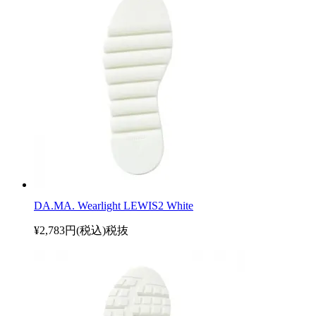
DA.MA. Wearlight LEWIS2 White
¥2,783円(税込)
税抜