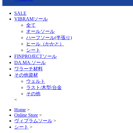
SALE
VIBRAMソール
全て
オールソール
ハーフソール(半張り)
ヒール（かかと）
シート
FINPROJECTソール
DA.MA.ソール
ワラーチ材料
その他資材
ウェルト
ラスト/木型/台金
その他
<
Home
>
Online Store
>
ヴィブラムソール
>
シート
>