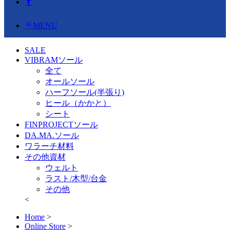
MENU
SALE
VIBRAMソール
全て
オールソール
ハーフソール(半張り)
ヒール（かかと）
シート
FINPROJECTソール
DA.MA.ソール
ワラーチ材料
その他資材
ウェルト
ラスト/木型/台金
その他
<
Home
>
Online Store
>