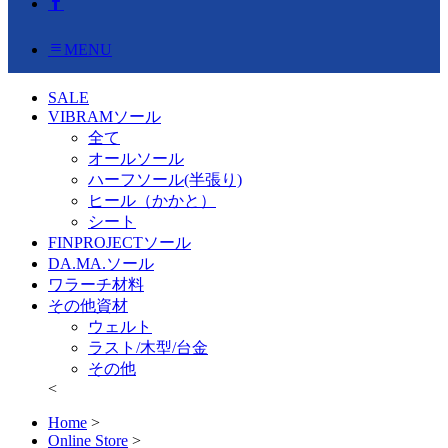
MENU
SALE
VIBRAMソール
全て
オールソール
ハーフソール(半張り)
ヒール（かかと）
シート
FINPROJECTソール
DA.MA.ソール
ワラーチ材料
その他資材
ウェルト
ラスト/木型/台金
その他
<
Home
>
Online Store
>