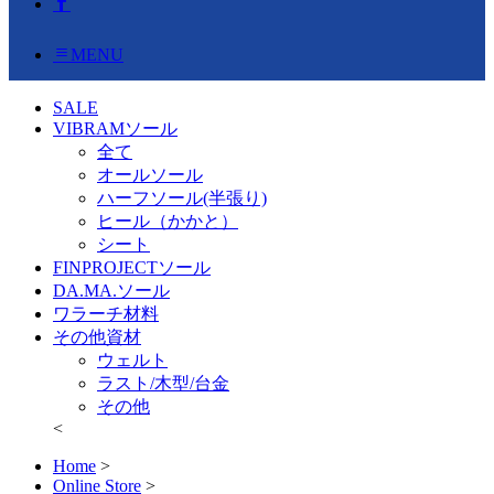
MENU
SALE
VIBRAMソール
全て
オールソール
ハーフソール(半張り)
ヒール（かかと）
シート
FINPROJECTソール
DA.MA.ソール
ワラーチ材料
その他資材
ウェルト
ラスト/木型/台金
その他
<
Home
>
Online Store
>