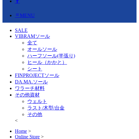
MENU
SALE
VIBRAMソール
全て
オールソール
ハーフソール(半張り)
ヒール（かかと）
シート
FINPROJECTソール
DA.MA.ソール
ワラーチ材料
その他資材
ウェルト
ラスト/木型/台金
その他
<
Home
>
Online Store
>